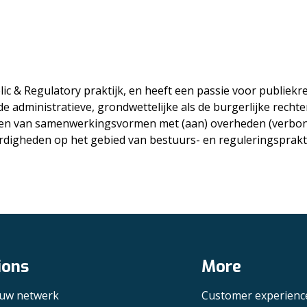
ic & Regulatory praktijk, en heeft een passie voor publiekrec
 administratieve, grondwettelijke als de burgerlijke rechter
en van samenwerkingsvormen met (aan) overheden (verbonden
rdigheden op het gebied van bestuurs- en reguleringsprakti
ions
More
 uw netwerk
Customer experienc