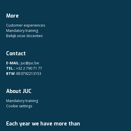
More
Customer experiences
Mandatory training
Bekijk onze docenten
Contact
E-MAIL:
juc@juc.be
TEL.:
+32 2 790 71 77
BTW
: BE0792213153
About JUC
Mandatory training
Cookie settings
Each year we have more than