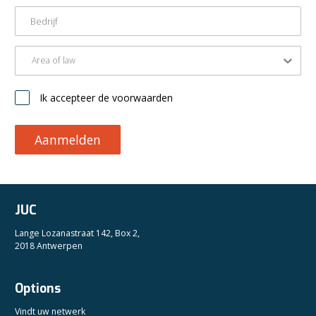
Area of law
Ik accepteer de voorwaarden
Aanmelden
JUC
Lange Lozanastraat 142, Box 2,
2018 Antwerpen
Options
Vindt uw netwerk